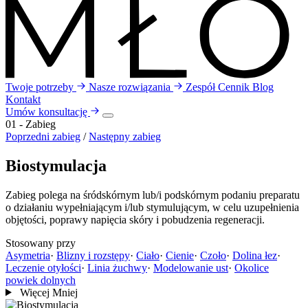
Twoje potrzeby
Nasze rozwiązania
Zespół
Cennik
Blog
Kontakt
Umów konsultację
01 - Zabieg
Poprzedni zabieg
/
Następny zabieg
Biostymulacja
Zabieg polega na śródskórnym lub/i podskórnym podaniu preparatu
o działaniu wypełniającym i/lub stymulującym, w celu uzupełnienia
objętości, poprawy napięcia skóry i pobudzenia regeneracji.
Stosowany przy
Asymetria
·
Blizny i rozstępy
·
Ciało
·
Cienie
·
Czoło
·
Dolina łez
·
Leczenie otyłości
·
Linia żuchwy
·
Modelowanie ust
·
Okolice
powiek dolnych
Więcej
Mniej