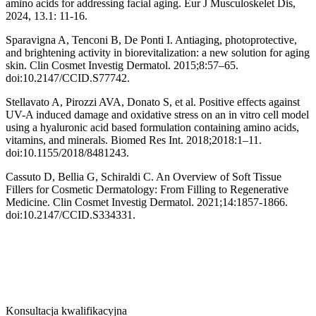
amino acids for addressing facial aging. Eur J Musculoskelet Dis,
2024, 13.1: 11-16.
Sparavigna A, Tenconi B, De Ponti I. Antiaging, photoprotective,
and brightening activity in biorevitalization: a new solution for aging
skin. Clin Cosmet Investig Dermatol. 2015;8:57–65.
doi:10.2147/CCID.S77742.
Stellavato A, Pirozzi AVA, Donato S, et al. Positive effects against
UV-A induced damage and oxidative stress on an in vitro cell model
using a hyaluronic acid based formulation containing amino acids,
vitamins, and minerals. Biomed Res Int. 2018;2018:1–11.
doi:10.1155/2018/8481243.
Cassuto D, Bellia G, Schiraldi C. An Overview of Soft Tissue
Fillers for Cosmetic Dermatology: From Filling to Regenerative
Medicine. Clin Cosmet Investig Dermatol. 2021;14:1857-1866.
doi:10.2147/CCID.S334331.
Konsultacja kwalifikacyjna