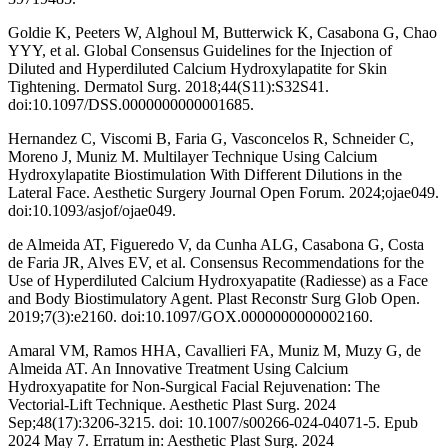
Goldie K, Peeters W, Alghoul M, Butterwick K, Casabona G, Chao
YYY, et al. Global Consensus Guidelines for the Injection of
Diluted and Hyperdiluted Calcium Hydroxylapatite for Skin
Tightening. Dermatol Surg. 2018;44(S11):S32S41.
doi:10.1097/DSS.0000000000001685.
Hernandez C, Viscomi B, Faria G, Vasconcelos R, Schneider C,
Moreno J, Muniz M. Multilayer Technique Using Calcium
Hydroxylapatite Biostimulation With Different Dilutions in the
Lateral Face. Aesthetic Surgery Journal Open Forum. 2024;ojae049.
doi:10.1093/asjof/ojae049.
de Almeida AT, Figueredo V, da Cunha ALG, Casabona G, Costa
de Faria JR, Alves EV, et al. Consensus Recommendations for the
Use of Hyperdiluted Calcium Hydroxyapatite (Radiesse) as a Face
and Body Biostimulatory Agent. Plast Reconstr Surg Glob Open.
2019;7(3):e2160. doi:10.1097/GOX.0000000000002160.
Amaral VM, Ramos HHA, Cavallieri FA, Muniz M, Muzy G, de
Almeida AT. An Innovative Treatment Using Calcium
Hydroxyapatite for Non-Surgical Facial Rejuvenation: The
Vectorial-Lift Technique. Aesthetic Plast Surg. 2024
Sep;48(17):3206-3215. doi: 10.1007/s00266-024-04071-5. Epub
2024 May 7. Erratum in: Aesthetic Plast Surg. 2024