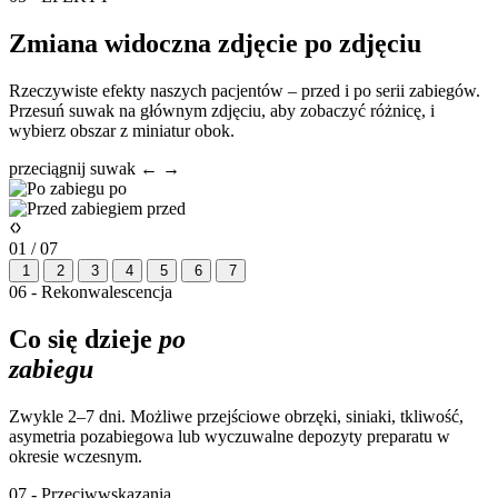
Zmiana widoczna zdjęcie po zdjęciu
Rzeczywiste efekty naszych pacjentów – przed i po serii zabiegów.
Przesuń suwak na głównym zdjęciu, aby zobaczyć różnicę, i
wybierz obszar z miniatur obok.
przeciągnij suwak ← →
po
przed
01 / 07
1
2
3
4
5
6
7
06 - Rekonwalescencja
Co się dzieje
po
zabiegu
Zwykle 2–7 dni. Możliwe przejściowe obrzęki, siniaki, tkliwość,
asymetria pozabiegowa lub wyczuwalne depozyty preparatu w
okresie wczesnym.
07 - Przeciwwskazania