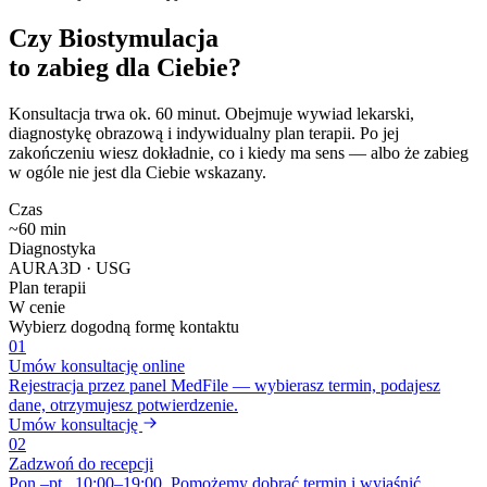
Czy Biostymulacja
to zabieg dla Ciebie?
Konsultacja trwa ok. 60 minut. Obejmuje wywiad lekarski,
diagnostykę obrazową i indywidualny plan terapii. Po jej
zakończeniu wiesz dokładnie, co i kiedy ma sens — albo że zabieg
w ogóle nie jest dla Ciebie wskazany.
Czas
~60 min
Diagnostyka
AURA3D · USG
Plan terapii
W cenie
Wybierz dogodną formę kontaktu
01
Umów konsultację online
Rejestracja przez panel MedFile — wybierasz termin, podajesz
dane, otrzymujesz potwierdzenie.
Umów konsultację
02
Zadzwoń do recepcji
Pon.–pt., 10:00–19:00. Pomożemy dobrać termin i wyjaśnić