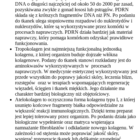
DNA o długości najczęściej od około 50 do 2000 par zasad,
pozyskiwana zwykle z gonad łososi lub pstrągów. PDRN
składa się z krótszych fragmentów DNA niż PN. Po podaniu
do tkanek ulega stopniowemu rozpadowi do nukleotydów i
nukleozydów, które są wykorzystywane przez komórki w
procesach naprawczych. PDRN działa bardziej jak materiał
naprawczy, który pomaga komórkom odzyskać prawidłowe
funkcjonowania.
Tropokolagen jest najmniejszą funkcjonalną jednostką
kolagenu, z której organizm buduje dojrzałe włókna
kolagenowe. Podany do tkanek stanowi rozkładany jest do
aminokwasów wykorzystywanych w procesach
naprawczych. W medycynie estetycznej wykorzystywany jest
przede wszystkim do poprawy jakości skóry, leczenia blizn,
rozstępów oraz w terapiach wspomagających regenerację
więzadeł, ścięgien i tkanek miękkich. Jego działanie ma
charakter bardziej biologiczny niż objętościowy.
Atelokolagen to oczyszczona forma kolagenu typu I, z której
usunięto końcowe fragmenty białka odpowiedzialne za
większość reakcji immunologicznych. Dzięki temu preparat
jest lepiej tolerowany przez organizm. Po podaniu działa jako
biologiczne wypełnienie oraz matryca wspierająca
namnażanie fibroblastów i odkładanie nowego kolagenu. W
zależności od stężenia może poprawiać jakość skóry,
wspierać regenerację tkanek lub delikatnie uzupełniać