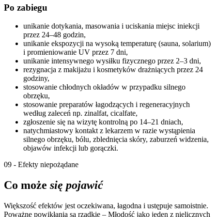
Po zabiegu
unikanie dotykania, masowania i uciskania miejsc iniekcji
przez 24–48 godzin,
unikanie ekspozycji na wysoką temperaturę (sauna, solarium)
i promieniowanie UV przez 7 dni,
unikanie intensywnego wysiłku fizycznego przez 2–3 dni,
rezygnacja z makijażu i kosmetyków drażniących przez 24
godziny,
stosowanie chłodnych okładów w przypadku silnego
obrzęku,
stosowanie preparatów łagodzących i regeneracyjnych
według zaleceń np. zinalfat, cicalfate,
zgłoszenie się na wizytę kontrolną po 14–21 dniach,
natychmiastowy kontakt z lekarzem w razie wystąpienia
silnego obrzęku, bólu, zblednięcia skóry, zaburzeń widzenia,
objawów infekcji lub gorączki.
09 - Efekty niepożądane
Co może
się pojawić
Większość efektów jest oczekiwana, łagodna i ustępuje samoistnie.
Poważne powikłania są rzadkie – Młodość jako jeden z nielicznych