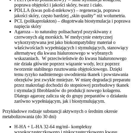
poprawa objętości i jakości skóry, twarz i ciało.
PDLLA (kwas poli-d-mlekowy) – regeneracja, poprawa
jakości skóry, często bardziej „skin quality” niż wolumetria.
PCL (polikaprolakton) – długotrwała biostymulacja i poprawa
napięcia skóry
Agaroza – to naturalny polisacharyd pozyskiwany z
czerwonych alg morskich. W medycynie estetycznej
wykorzystywana jest jako biokompatybilny materiał o
właściwościach wypełniających i stymulujących, stanowiący
alternatywę dla kwasu hialuronowego w wybranych
wskazaniach. W przeciwieństwie do kwasu hialuronowego
nie działa głównie poprzez wiązanie wody, lecz poprzez
tworzenie stabilnego rusztowania objętościowego. Dzięki
temu ryzyko nadmiernego uwodnienia tkanek i powstawania
obrzęków jest zwykle mniejsze. W miarę degradacji preparatu
przez makrofagi dochodzi do stopniowej przebudowy tkanek
i stymulacji fibroblastów do produkcji nowego kolagenu.
Dlatego agarozę zalicza się do grupy preparatów o działaniu
zarówno wypełniającym, jak i biostymulującym.
Przykładowe rodzaje substancji aktywnych o średnim okresie
metabolizowania (do 30 dni)
H-HA + L-HA 32-64 mg/ml– kompleksy
wysokocząsteczkowego i niskocząsteczkowego kwasu