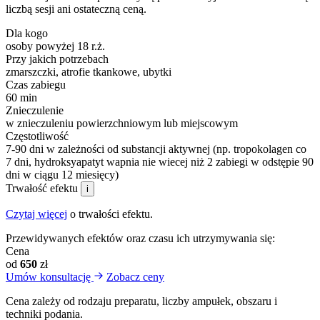
liczbą sesji ani ostateczną ceną.
Dla kogo
osoby powyżej 18 r.ż.
Przy jakich potrzebach
zmarszczki, atrofie tkankowe, ubytki
Czas zabiegu
60 min
Znieczulenie
w znieczuleniu powierzchniowym lub miejscowym
Częstotliwość
7-90 dni w zależności od substancji aktywnej (np. tropokolagen co
7 dni, hydroksyapatyt wapnia nie wiecej niż 2 zabiegi w odstępie 90
dni w ciągu 12 miesięcy)
Trwałość efektu
i
Czytaj więcej
o trwałości efektu.
Przewidywanych efektów oraz czasu ich utrzymywania się:
Cena
od
650
zł
Umów konsultację
Zobacz ceny
Cena zależy od rodzaju preparatu, liczby ampułek, obszaru i
techniki podania.