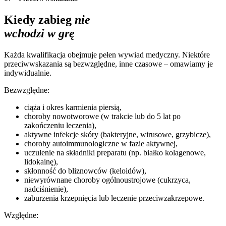
Kiedy zabieg
nie
wchodzi w grę
Każda kwalifikacja obejmuje pełen wywiad medyczny. Niektóre
przeciwwskazania są bezwzględne, inne czasowe – omawiamy je
indywidualnie.
Bezwzględne:
ciąża i okres karmienia piersią,
choroby nowotworowe (w trakcie lub do 5 lat po
zakończeniu leczenia),
aktywne infekcje skóry (bakteryjne, wirusowe, grzybicze),
choroby autoimmunologiczne w fazie aktywnej,
uczulenie na składniki preparatu (np. białko kolagenowe,
lidokainę),
skłonność do bliznowców (keloidów),
niewyrównane choroby ogólnoustrojowe (cukrzyca,
nadciśnienie),
zaburzenia krzepnięcia lub leczenie przeciwzakrzepowe.
Względne: