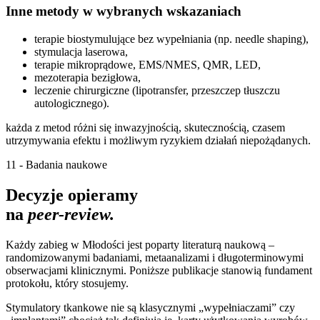
Inne metody
w wybranych wskazaniach
terapie biostymulujące bez wypełniania (np. needle shaping),
stymulacja laserowa,
terapie mikroprądowe, EMS/NMES, QMR, LED,
mezoterapia bezigłowa,
leczenie chirurgiczne (lipotransfer, przeszczep tłuszczu
autologicznego).
każda z metod różni się inwazyjnością, skutecznością, czasem
utrzymywania efektu i możliwym ryzykiem działań niepożądanych.
11 - Badania naukowe
Decyzje opieramy
na
peer-review.
Każdy zabieg w Młodości jest poparty literaturą naukową –
randomizowanymi badaniami, metaanalizami i długoterminowymi
obserwacjami klinicznymi. Poniższe publikacje stanowią fundament
protokołu, który stosujemy.
Stymulatory tkankowe nie są klasycznymi „wypełniaczami” czy