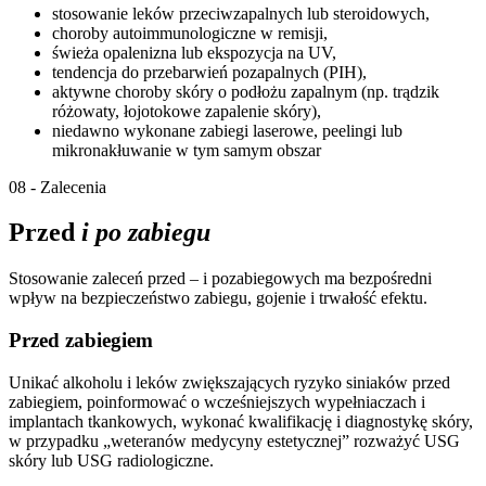
stosowanie leków przeciwzapalnych lub steroidowych,
choroby autoimmunologiczne w remisji,
świeża opalenizna lub ekspozycja na UV,
tendencja do przebarwień pozapalnych (PIH),
aktywne choroby skóry o podłożu zapalnym (np. trądzik
różowaty, łojotokowe zapalenie skóry),
niedawno wykonane zabiegi laserowe, peelingi lub
mikronakłuwanie w tym samym obszar
08 - Zalecenia
Przed
i po zabiegu
Stosowanie zaleceń przed – i pozabiegowych ma bezpośredni
wpływ na bezpieczeństwo zabiegu, gojenie i trwałość efektu.
Przed zabiegiem
Unikać alkoholu i leków zwiększających ryzyko siniaków przed
zabiegiem, poinformować o wcześniejszych wypełniaczach i
implantach tkankowych, wykonać kwalifikację i diagnostykę skóry,
w przypadku „weteranów medycyny estetycznej” rozważyć USG
skóry lub USG radiologiczne.