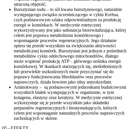
utraconą objętość.
Bursztynian sodu – to sól kwasu bursztynowego, naturalnie
występującego związku uczestniczącego w cyklu Krebsa,
czyli podstawowym szlaku odpowiedzialnym za produkcję
energii w komórkach. W medycynie estetycznej
wykorzystywany jest jako substancja biorewitalizująca, której
celem jest poprawa metabolizmu komórkowego i
wspomaganie procesów regeneracyjnych. Jego działanie
opiera się przede wszystkim na zwiększaniu aktywności
metabolicznej komórek. Bursztynian jest jednym z pośrednich
metabolitów cyklu oddechowego mitochondriów, dlatego
może wspierać produkcję ATP – głównego nośnika energii
komórkowej. W tkankach starzejących się, niedotlenionych
lub przewlekle uszkodzonych może przyczyniać się do
poprawy funkcjonowania fibroblastów oraz procesów
naprawczych, działa bowiem jako silny antyoksydant.
Aminokwasy – są podstawowymi jednostkami budulcowymi
wszystkich białek występujących w organizmie, w tym
kolagenu, elastyny oraz keratyny. W medycynie estetycznej
wykorzystuje się je przede wszystkim jako składniki
preparatów regeneracyjnych i biostymulujących, których
celem jest wspomaganie naturalnych procesów naprawczych
zachodzących w skórze.
05 - EFEKTY