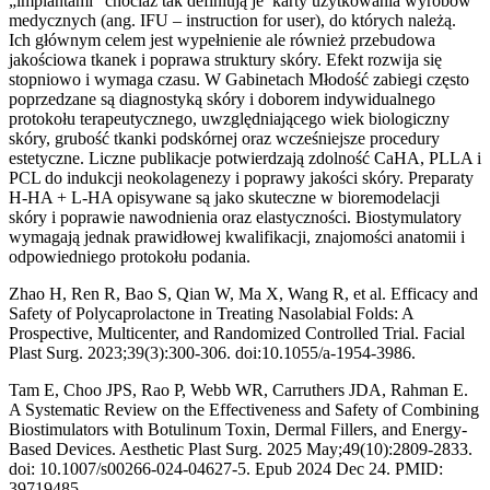
„implantami” chociaż tak definiują je karty użytkowania wyrobów
medycznych (ang. IFU – instruction for user), do których należą.
Ich głównym celem jest wypełnienie ale również przebudowa
jakościowa tkanek i poprawa struktury skóry. Efekt rozwija się
stopniowo i wymaga czasu. W Gabinetach Młodość zabiegi często
poprzedzane są diagnostyką skóry i doborem indywidualnego
protokołu terapeutycznego, uwzględniającego wiek biologiczny
skóry, grubość tkanki podskórnej oraz wcześniejsze procedury
estetyczne. Liczne publikacje potwierdzają zdolność CaHA, PLLA i
PCL do indukcji neokolagenezy i poprawy jakości skóry. Preparaty
H-HA + L-HA opisywane są jako skuteczne w bioremodelacji
skóry i poprawie nawodnienia oraz elastyczności. Biostymulatory
wymagają jednak prawidłowej kwalifikacji, znajomości anatomii i
odpowiedniego protokołu podania.
Zhao H, Ren R, Bao S, Qian W, Ma X, Wang R, et al. Efficacy and
Safety of Polycaprolactone in Treating Nasolabial Folds: A
Prospective, Multicenter, and Randomized Controlled Trial. Facial
Plast Surg. 2023;39(3):300-306. doi:10.1055/a-1954-3986.
Tam E, Choo JPS, Rao P, Webb WR, Carruthers JDA, Rahman E.
A Systematic Review on the Effectiveness and Safety of Combining
Biostimulators with Botulinum Toxin, Dermal Fillers, and Energy-
Based Devices. Aesthetic Plast Surg. 2025 May;49(10):2809-2833.
doi: 10.1007/s00266-024-04627-5. Epub 2024 Dec 24. PMID:
39719485.