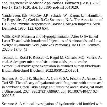
and Regenerative Medicine Applications. Polymers (Basel). 2023
Feb 17;15(4):1020. doi: 10.3390/ polym15041020.
Vanderveen, E.E.; McCoy, J.P.; Schade, W.; Kapur, J.J.; Hamilton,
T.; Ragsdale, C.; Grekin, R.C.; Swanson, N.A. The Association of
HLA and Immune Responses to Bovine Collagen Implants. Arch.
Dermatol. 1986, 122, 650-654.
Willis KMP. Melasma and Hypopigmentation After Q Switched
Laser Treated with Intradermal Injections of Aminoacids and Low
Weight Hyaluronic Acid (Sunekos Performa). Int J Clin Dermatol.
2025;8(1):40–43
Tedesco L, Rossi F, Ruocco C, Ragni M, Carruba MO, Valerio A,
et al. A designer mixture of six amino acids promotes the
extracellular matrix gene expression in cultured human fibroblasts.
Biosci Biotechnol Biochem. 2022;86(9):12551261.
Scarano A, Qorri E, Sbarbati A, Gehrke SA, Frisone A, Amuso D,
Tari SR. The efficacy of hyaluronic acid fragments with amino acid
in combating facial skin aging: an ultrasound and histological study.
J Ultrasound. 2024 Sep;27(3):689697. doi: 10.1007/s40477-024-
00925-5
Scarano A, A clinical investigation of hyaluronic acid fortified with