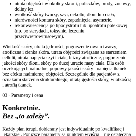
utrata objętości w okolicy skroni, policzków, brody, żuchwy,
doliny łez,
wiotkość skóry twarzy, szyi, dekoltu, dłoni lub ciała,
nierówności konturu skóry, zapadnięcia, asymetrie,
rekonwalescencja po lipodystrofii lub lipoatrofii polekowej
(np. po sterydach, toksynie, leczeniu
przeciwretrowirusowym).
Wiotkość skóry, utrata jędrności, pogorszenie owalu twarzy,
atroficzna i cienka skóra, utrata objętości związana ze starzeniem,
cellulit, utrata napięcia szyi i ciała, blizny atroficzne, pogorszenie
jakości skóry dłoni, skóry po dużej utracie masy ciała. Dla osób
oczekujących naturalnej poprawy jakości skóry i napięcia tkanek
bez efektu nadmiernej objętości. Szczególnie dla pacjentów z
oznakami starzenia strukturalnego, utratą gęstości skóry, wiotkością
i atrofią tkanek.
03 - Parametry i cena
Konkretnie.
Bez „to zależy”.
Każdy plan terapii dobierany jest indywidualnie po kwalifikacji
lekarskiej. Poniższe parametry są punktem wyjścia – nie ostateczną