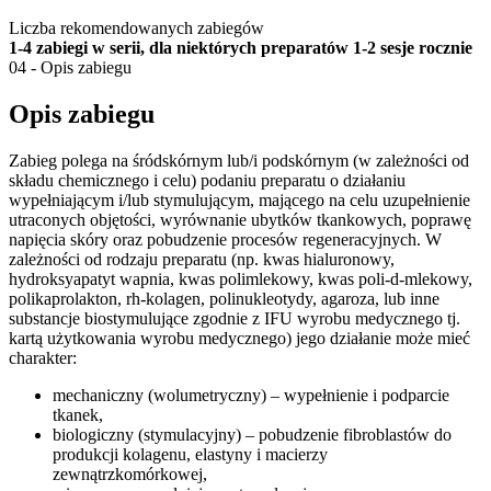
Liczba rekomendowanych zabiegów
1-4 zabiegi w serii, dla niektórych preparatów 1-2 sesje rocznie
04 - Opis zabiegu
Opis zabiegu
Zabieg polega na śródskórnym lub/i podskórnym (w zależności od
składu chemicznego i celu) podaniu preparatu o działaniu
wypełniającym i/lub stymulującym, mającego na celu uzupełnienie
utraconych objętości, wyrównanie ubytków tkankowych, poprawę
napięcia skóry oraz pobudzenie procesów regeneracyjnych. W
zależności od rodzaju preparatu (np. kwas hialuronowy,
hydroksyapatyt wapnia, kwas polimlekowy, kwas poli-d-mlekowy,
polikaprolakton, rh-kolagen, polinukleotydy, agaroza, lub inne
substancje biostymulujące zgodnie z IFU wyrobu medycznego tj.
kartą użytkowania wyrobu medycznego) jego działanie może mieć
charakter:
mechaniczny (wolumetryczny) – wypełnienie i podparcie
tkanek,
biologiczny (stymulacyjny) – pobudzenie fibroblastów do
produkcji kolagenu, elastyny i macierzy
zewnątrzkomórkowej,