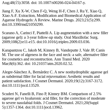
Aug;48(15):3058. doi: 10.1007/s00266-024-04167-y.
Jiang F, Xu X-W, Chen F-Q, Weng H-F, Chen J, Ru Y, Xiao Q,
Xiao A-F. Extraction, Modification and Biomedical Application of
Agarose Hydrogels: A Review. Marine Drugs. 2023;21(5):299.
doi:10.3390/md21050299.
Scarano A, Carinci F, Piattelli A. Lip augmentation with a new filler
(agarose gel): a 3-year follow-up study. Oral Maxillofac Surg.
2009;108(2):e11-e15. doi:10.1016/j.tripleo.2009.03.036.
Karapantzou C, Jakob M, Kinney B, Vandeputte J, Vale JP, Canis
M. The use of algeness in the face and neck: a safe, alternative filler
for cosmetics and reconstruction. Ann Transl Med. 2020
Mar;8(6):362. doi: 10.21037/atm.2020.02.52.
Alegre-Sánchez A, Bernárdez C. A new nonhydrophilic agarose gel
as subdermal filler for facial rejuvenation: Aesthetic results and
patient satisfaction. J Cosmet Dermatol. 2020;19(12):3167-3172.
doi:10.1111/jocd.13529.
Scuderi N, Fanelli B, Fino P, Kinney BM. Comparison of 2.5%
agarose gel vs hyaluronic acid filler, for the correction of moderate
to severe nasolabial folds. J Cosmet Dermatol. 2021;20(Suppl
5):1357-1364. doi:10.1111/jocd.13962.