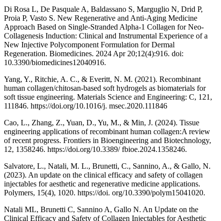
Di Rosa L, De Pasquale A, Baldassano S, Marguglio N, Drid P,
Proia P, Vasto S. New Regenerative and Anti-Aging Medicine
Approach Based on Single-Stranded Alpha-1 Collagen for Neo-
Collagenesis Induction: Clinical and Instrumental Experience of a
New Injective Polycomponent Formulation for Dermal
Regeneration. Biomedicines. 2024 Apr 20;12(4):916. doi:
10.3390/biomedicines12040916.
Yang, Y., Ritchie, A. C., & Everitt, N. M. (2021). Recombinant
human collagen/chitosan-based soft hydrogels as biomaterials for
soft tissue engineering. Materials Science and Engineering: C, 121,
111846. https://doi.org/10.1016/j. msec.2020.111846
Cao, L., Zhang, Z., Yuan, D., Yu, M., & Min, J. (2024). Tissue
engineering applications of recombinant human collagen:A review
of recent progress. Frontiers in Bioengineering and Biotechnology,
12, 1358246. https://doi.org/10.3389/ fbioe.2024.1358246.
Salvatore, L., Natali, M. L., Brunetti, C., Sannino, A., & Gallo, N.
(2023). An update on the clinical efficacy and safety of collagen
injectables for aesthetic and regenerative medicine applications.
Polymers, 15(4), 1020. https://doi. org/10.3390/polym15041020.
Natali ML, Brunetti C, Sannino A, Gallo N. An Update on the
Clinical Efficacy and Safety of Collagen Injectables for Aesthetic