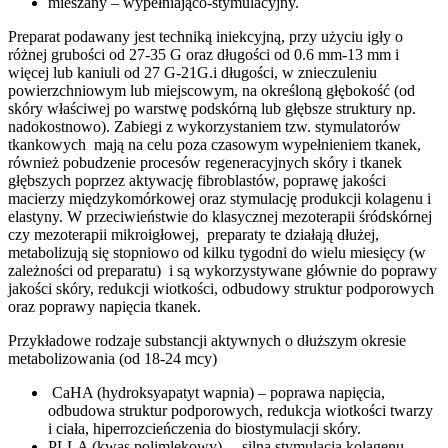
mieszany – wypełniająco-stymulacyjny.
Preparat podawany jest techniką iniekcyjną, przy użyciu igły o
różnej grubości od 27-35 G oraz długości od 0.6 mm-13 mm i
więcej lub kaniuli od 27 G-21G.i długości, w znieczuleniu
powierzchniowym lub miejscowym, na określoną głębokość (od
skóry właściwej po warstwę podskórną lub głębsze struktury np.
nadokostnowo). Zabiegi z wykorzystaniem tzw. stymulatorów
tkankowych mają na celu poza czasowym wypełnieniem tkanek,
również pobudzenie procesów regeneracyjnych skóry i tkanek
głębszych poprzez aktywację fibroblastów, poprawę jakości
macierzy międzykomórkowej oraz stymulację produkcji kolagenu i
elastyny. W przeciwieństwie do klasycznej mezoterapii śródskórnej
czy mezoterapii mikroigłowej, preparaty te działają dłużej,
metabolizują się stopniowo od kilku tygodni do wielu miesięcy (w
zależności od preparatu) i są wykorzystywane głównie do poprawy
jakości skóry, redukcji wiotkości, odbudowy struktur podporowych
oraz poprawy napięcia tkanek.
Przykładowe rodzaje substancji aktywnych o dłuższym okresie
metabolizowania (od 18-24 mcy)
CaHA (hydroksyapatyt wapnia) – poprawa napięcia,
odbudowa struktur podporowych, redukcja wiotkości twarzy
i ciała, hiperrozcieńczenia do biostymulacji skóry.
PLLA (kwas polimlekowy) – silna stymulacja kolagenu,