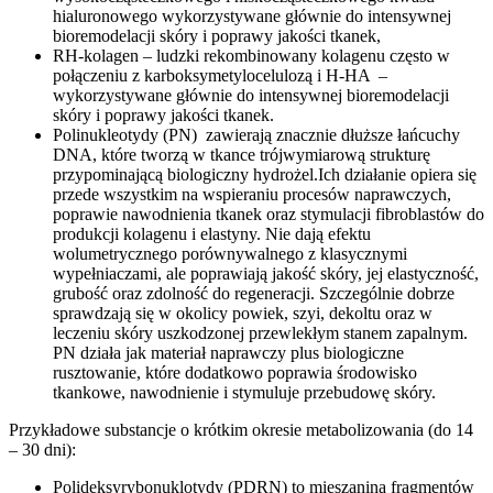
hialuronowego wykorzystywane głównie do intensywnej
bioremodelacji skóry i poprawy jakości tkanek,
RH-kolagen – ludzki rekombinowany kolagenu często w
połączeniu z karboksymetylocelulozą i H-HA –
wykorzystywane głównie do intensywnej bioremodelacji
skóry i poprawy jakości tkanek.
Polinukleotydy (PN) zawierają znacznie dłuższe łańcuchy
DNA, które tworzą w tkance trójwymiarową strukturę
przypominającą biologiczny hydrożel.Ich działanie opiera się
przede wszystkim na wspieraniu procesów naprawczych,
poprawie nawodnienia tkanek oraz stymulacji fibroblastów do
produkcji kolagenu i elastyny. Nie dają efektu
wolumetrycznego porównywalnego z klasycznymi
wypełniaczami, ale poprawiają jakość skóry, jej elastyczność,
grubość oraz zdolność do regeneracji. Szczególnie dobrze
sprawdzają się w okolicy powiek, szyi, dekoltu oraz w
leczeniu skóry uszkodzonej przewlekłym stanem zapalnym.
PN działa jak materiał naprawczy plus biologiczne
rusztowanie, które dodatkowo poprawia środowisko
tkankowe, nawodnienie i stymuluje przebudowę skóry.
Przykładowe substancje o krótkim okresie metabolizowania (do 14
– 30 dni):
Polideksyrybonuklotydy (PDRN) to mieszanina fragmentów