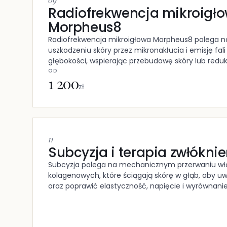
Radiofrekwencja mikroigł
Morpheus8
Radiofrekwencja mikroigłowa Morpheus8 polega 
uszkodzeniu skóry przez mikronakłucia i emisję fali
głębokości, wspierając przebudowę skóry lub redukc
OD
1 200
zł
11
Subcyzja i terapia zwłókni
Subcyzja polega na mechanicznym przerwaniu włó
kolagenowych, które ściągają skórę w głąb, aby uw
oraz poprawić elastyczność, napięcie i wyrównanie