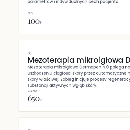
parametrów i indywidualnych cech pacjenta.
OD
100
zł
07
Mezoterapia mikroigłowa 
Mezoterapia mikroigłowa Dermapen 4.0 polega n
uszkodzeniu ciągłości skóry przez automatyczne m
skóry właściwej. Zabieg inicjuje procesy regenerac
substancji aktywnych wgłąb skóry.
CENA
650
zł
09