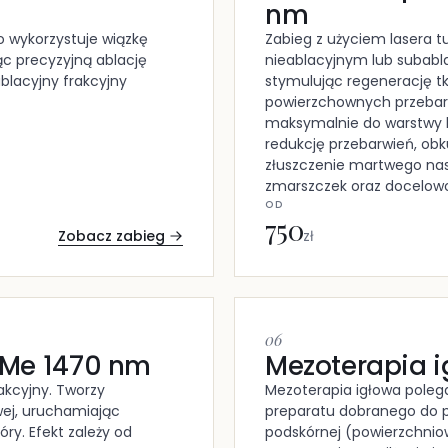
nm
 wykorzystuje wiązkę
Zabieg z użyciem lasera 
ąc precyzyjną ablację
nieablacyjnym lub subabl
blacyjny frakcyjny
stymulując regenerację tk
powierzchownych przebarw
maksymalnie do warstwy br
redukcję przebarwień, ob
złuszczenie martwego nas
zmarszczek oraz docelowo 
OD
750
Zobacz zabieg
zł
06
rMe 1470 nm
Mezoterapia 
akcyjny. Tworzy
Mezoterapia igłowa poleg
wej, uruchamiając
preparatu dobranego do po
ry. Efekt zależy od
podskórnej (powierzchniowe