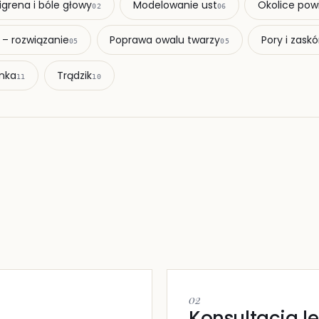
igrena i bóle głowy
Modelowanie ust
Okolice pow
02
06
 – rozwiązanie
Poprawa owalu twarzy
Pory i zaskó
05
05
nka
Trądzik
11
10
02
Konsultacja l