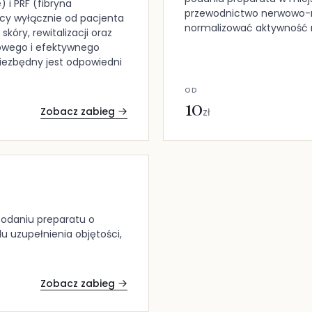
 i PRF (fibryna
przewodnictwo nerwowo-mi
cy wyłącznie od pacjenta
normalizować aktywność m
skóry, rewitalizacji oraz
łowego i efektywnego
iezbędny jest odpowiedni
OD
10
Zobacz zabieg
zł
podaniu preparatu o
u uzupełnienia objętości,
Zobacz zabieg