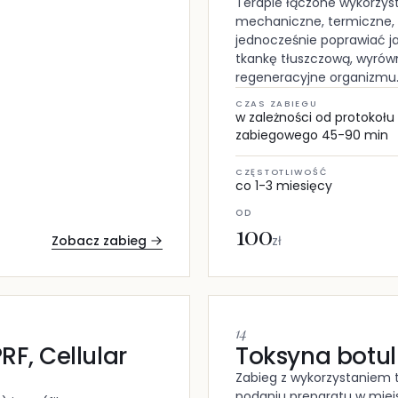
Terapie łączone wykorzyst
mechaniczne, termiczne,
jednocześnie poprawiać ja
tkankę tłuszczową, wyrów
regeneracyjne organizmu
CZAS ZABIEGU
w zależności od protokołu
zabiegowego 45-90 min
CZĘSTOTLIWOŚĆ
co 1-3 miesięcy
OD
100
Zobacz zabieg
zł
14
RF, Cellular
Toksyna botu
Zabieg z wykorzystaniem 
podaniu preparatu w miej