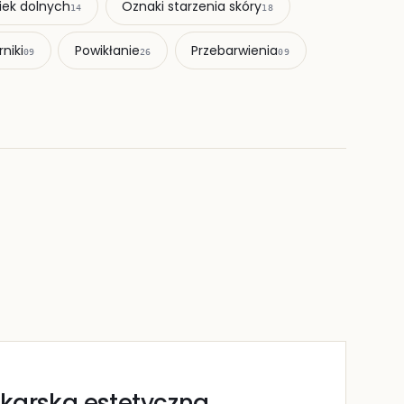
iek dolnych
Oznaki starzenia skóry
14
18
rniki
Powikłanie
Przebarwienia
09
26
09
ekarska estetyczna