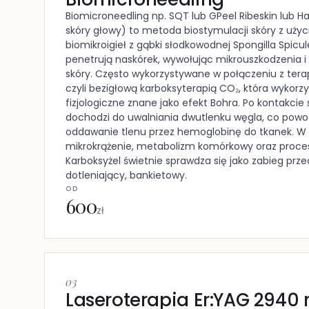
Biomicroneedling np. SQT lub GPeel Ribeskin lub Ha
skóry głowy) to metoda biostymulacji skóry z uż
biomikroigieł z gąbki słodkowodnej Spongilla Spicul
penetrują naskórek, wywołując mikrouszkodzenia 
skóry. Często wykorzystywane w połączeniu z tera
czyli bezigłową karboksyterapią CO₂, która wykorzy
fizjologiczne znane jako efekt Bohra. Po kontakcie 
dochodzi do uwalniania dwutlenku węgla, co powo
oddawanie tlenu przez hemoglobinę do tkanek. W 
mikrokrążenie, metabolizm komórkowy oraz proces
Karboksyżel świetnie sprawdza się jako zabieg prz
dotleniający, bankietowy.
OD
600
zł
03
Laseroterapia Er:YAG 2940