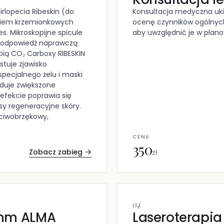
irlopecia Ribeskin (do
Konsultacja medyczna uki
yciem krzemionkowych
ocenę czynników ogólnych 
es. Mikroskopijne spicule
aby uwzględnić je w planow
i odpowiedź naprawczą
pią CO₂ Carboxy RIBESKIN
stuje zjawisko
specjalnego żelu i maski
duje zwiększone
efekcie poprawia się
y regeneracyjne skóry.
eciwobrzękowy,
CENA
350
Zobacz zabieg
zł
04
 nm ALMA
Laseroterapia