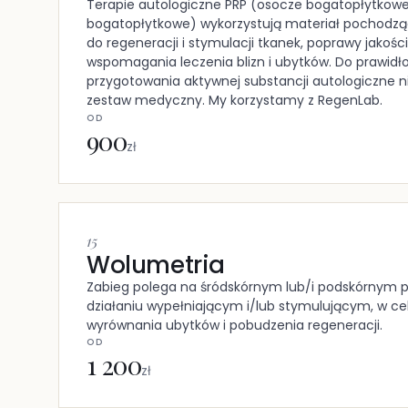
Terapie autologiczne PRP (osocze bogatopłytkowe)
bogatopłytkowe) wykorzystują materiał pochodzą
do regeneracji i stymulacji tkanek, poprawy jakości 
wspomagania leczenia blizn i ubytków. Do prawid
przygotowania aktywnej substancji autologiczne n
zestaw medyczny. My korzystamy z RegenLab.
OD
900
zł
15
Wolumetria
Zabieg polega na śródskórnym lub/i podskórnym 
działaniu wypełniającym i/lub stymulującym, w cel
wyrównania ubytków i pobudzenia regeneracji.
OD
1 200
zł