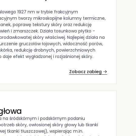
tulowego 1927 nm w trybie frakcyjnym
acyjnym tworzy mikroskopijne kolumny termiczne,
anek, poprawę tekstury skóry oraz redukcję
ień i zmarszczek. Działa tosunkowo płytko -
odawkowatej skóry właściwej. Najlepiej działa na
kurczenie gruczołów łojowych, widoczność porów,
kórka, redukcję drobnych, powierzchniowych
daje efekt wygładzonej i rozjaśnionej skóry.
Zobacz zabieg
igłowa
a na śródskórnym i podskórnym podaniu
trzeb skóry, owłosionej skóry głowy lub tkanki
j tkanki tłuszczowej), wspierając m.in.