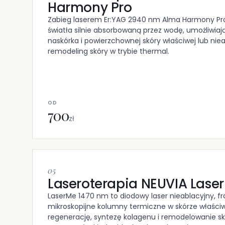
Harmony Pro
Zabieg laserem Er:YAG 2940 nm Alma Harmony Pro
światła silnie absorbowaną przez wodę, umożliwiaj
naskórka i powierzchownej skóry właściwej lub niea
remodeling skóry w trybie thermal.
OD
700
zł
05
Laseroterapia NEUVIA Lase
LaserMe 1470 nm to diodowy laser nieablacyjny, fr
mikroskopijne kolumny termiczne w skórze właści
regenerację, syntezę kolagenu i remodelowanie skó