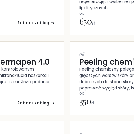
regenerację, nawilżenie i 
lipolitycznych.
OD
650
Zobacz zabieg
zł
08
Dermapen 4.0
Peeling chem
a kontrolowanym
Peeling chemiczny polega
ikronakłucia naskórka i
głębszych warstw skóry p
yjne i umożliwia podanie
dobranych do stanu skóry
poprawiać wygląd skóry, ko
OD
350
Zobacz zabieg
zł
10