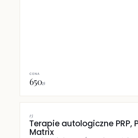
CENA
650
zł
13
Terapie autologiczne PRP, P
Matrix