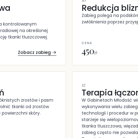
owa
Redukcja bliz
Zabieg polega na podskó
zwłóknienia poprzez przy
na kontrolowanym
 radiowej na określonej
ję tkanki tłuszczowej.
CENA
450
Zobacz zabieg
zł
12
eń
Terapia łączo
knistych zrostów i pasm
W Gabinetach Młodość wier
olnić tkanki od zrostów
wykonywania wielu zabieg
 powierzchni skóry.
technologii i procedur w 
starzeje się wielopoziomo
tkanka tłuszczowa, więzad
zabieg często nie pozwal