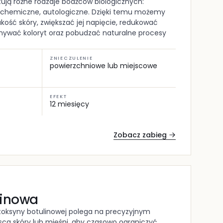
ują różne rodzaje bodźców biologicznych:
 chemiczne, autologiczne. Dzięki temu możemy
kość skóry, zwiększać jej napięcie, redukować
nywać koloryt oraz pobudzać naturalne procesy
.
ZNIECZULENIE
powierzchniowe lub miejscowe
EFEKT
12 miesięcy
Zobacz zabieg
linowa
toksyny botulinowej polega na precyzyjnym
sca skóry lub mięśni, aby czasowo ograniczyć