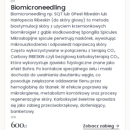
01
Biomicroneedling
Biomicroneedling np. SQT lub GPeel Ribeskin lub
Hairlopecia Ribeskin (do skóry głowy) to metoda
biostymulacji skóry z użyciem krzemionkowych
biomikroigieł z gąbki słodkowodnej Spongilla Spicules.
Mikroskopijne spicule penetrują naskórek, wywołując
mikrouszkodzenia i odpowiedź naprawczą skóry.
Często wykorzystywane w połączeniu z terapią CO₂
Carboxy RIBESKIN czyli bezigłową karboksyterapią CO₂,
która wykorzystuje zjawisko fizjologiczne znane jako
efekt Bohra. Po kontakcie specjalnego żelu i maski
dochodzi do uwalniania dwutlenku węgla, co
powoduje zwiększone oddawanie tlenu przez
hemoglobinę do tkanek. W efekcie poprawia się
mikrokrążenie, metabolizm komórkowy oraz procesy
regeneracyjne skóry. Karboksyżel świetnie sprawdza
się jako zabieg przeciwobrzękowy, dotleniający,
bankietowy.
OD
600
Zobacz zabieg
zł