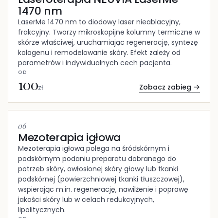
1470 nm
LaserMe 1470 nm to diodowy laser nieablacyjny,
frakcyjny. Tworzy mikroskopijne kolumny termiczne w
skórze właściwej, uruchamiając regenerację, syntezę
kolagenu i remodelowanie skóry. Efekt zależy od
parametrów i indywidualnych cech pacjenta.
OD
100
Zobacz zabieg
zł
06
Mezoterapia igłowa
Mezoterapia igłowa polega na śródskórnym i
podskórnym podaniu preparatu dobranego do
potrzeb skóry, owłosionej skóry głowy lub tkanki
podskórnej (powierzchniowej tkanki tłuszczowej),
wspierając m.in. regenerację, nawilżenie i poprawę
jakości skóry lub w celach redukcyjnych,
lipolitycznych.