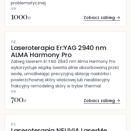
problematycznej.
OD
1000
Zobacz zabieg
zł
04
Laseroterapia Er:YAG 2940 nm
ALMA Harmony Pro
Zabieg laserem Er:YAG 2940 nm Alma Harmony Pro
wykorzystuje wiązkę światła silnie absorbowaną przez
wodę, umożliwiając precyzyjną ablację naskórka i
powierzchownej skóry właściwej lub nieablacyjny
frakcyjny remodeling skóry w trybie thermal.
OD
700
Zobacz zabieg
zł
05
Laseroterapia NEUVIA LaserMe