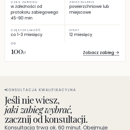
CZAS ZABIEGU
ZNIECZULENIE
w zależności od
powierzchniowe lub
protokołu zabiegowego
miejscowe
45-90 min
CZĘSTOTLIWOŚĆ
EFEKT
co 1-3 miesięcy
12 miesięcy
OD
100
Zobacz zabieg
zł
KONSULTACJA KWALIFIKACYJNA
Jeśli nie wiesz,
jaki zabieg wybrać,
zacznij od konsultacji.
Konsultacja trwa ok. 60 minut. Obejmuje