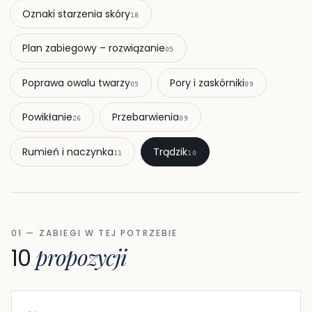
Oznaki starzenia skóry
18
Plan zabiegowy – rozwiązanie
05
Poprawa owalu twarzy
Pory i zaskórniki
05
09
Powikłanie
Przebarwienia
26
09
Rumień i naczynka
Trądzik
11
10
01 — ZABIEGI W TEJ POTRZEBIE
propozycji
10