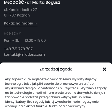
MŁODOŚĆ · dr Marta Bogusz
ul. Karola Libelta 27
61-707 Poznań
Pokaż na mapie →
GODZINY
Pon. - Sb.
10:00 - 19:00
+48 731 778 707
kontakt@mlodosc.com
PACJENT
OBSZARY
Zarządzaj zgodą
Twoje potrzeby
Twarz
Nasze rozwiązania
Ciało
Aby zapewnić jak najlepsze doświadczenia, wykorzystujemy
technologie takie jak pliki cookie do przechowywania i/lub
Zespół
Włosy
uzyskiwania dostępu do informacji o urządzeniu. Wyrażenie zgody
Kontakt
Inne potrzeby zdrowotne
na te technologie umożliwi nam przetwarzanie danych, takich jak
zachowanie podczas przeglądania witryny lub unikalne
INFORMACJE
identyfikatory. Brak zgody lub jej wycofanie może negatywnie
wpłynąć na niektóre funkcje i funkcjonalności witryny.
Regulamin gabinetu