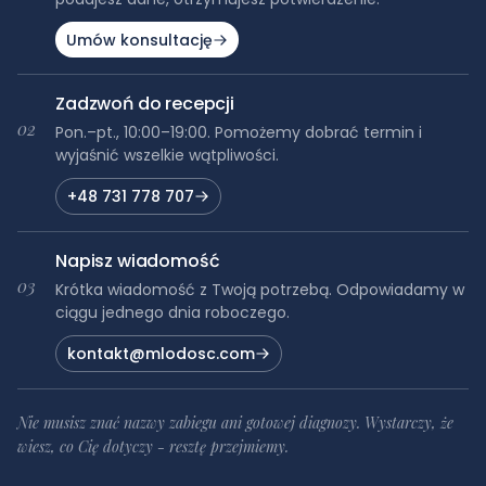
Umów konsultację
Zadzwoń do recepcji
02
Pon.–pt., 10:00–19:00. Pomożemy dobrać termin i
wyjaśnić wszelkie wątpliwości.
+48 731 778 707
Napisz wiadomość
03
Krótka wiadomość z Twoją potrzebą. Odpowiadamy w
ciągu jednego dnia roboczego.
kontakt@mlodosc.com
Nie musisz znać nazwy zabiegu ani gotowej diagnozy. Wystarczy, że
wiesz, co Cię dotyczy - resztę przejmiemy.