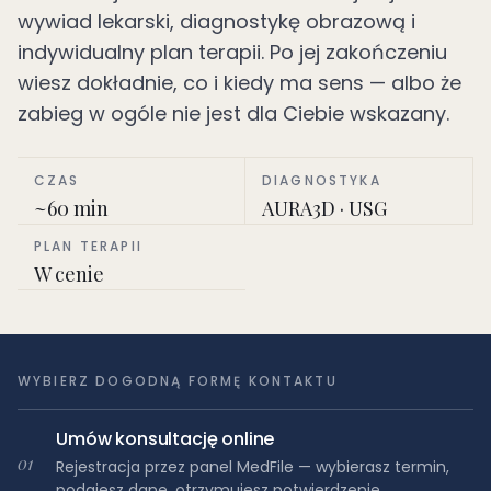
wywiad lekarski, diagnostykę obrazową i
indywidualny plan terapii. Po jej zakończeniu
wiesz dokładnie, co i kiedy ma sens — albo że
zabieg w ogóle nie jest dla Ciebie wskazany.
CZAS
DIAGNOSTYKA
~60 min
AURA3D · USG
PLAN TERAPII
W cenie
WYBIERZ DOGODNĄ FORMĘ KONTAKTU
Umów konsultację online
01
Rejestracja przez panel MedFile — wybierasz termin,
podajesz dane, otrzymujesz potwierdzenie.