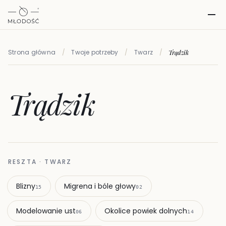
Strona główna
/
Twoje potrzeby
/
Twarz
/
Trądzik
Trądzik
RESZTA · TWARZ
Blizny
Migrena i bóle głowy
15
02
Modelowanie ust
Okolice powiek dolnych
06
14