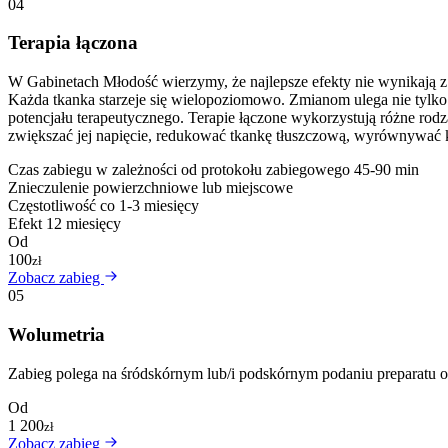
04
Terapia łączona
W Gabinetach Młodość wierzymy, że najlepsze efekty nie wynikają z
Każda tkanka starzeje się wielopoziomowo. Zmianom ulega nie tylko s
potencjału terapeutycznego. Terapie łączone wykorzystują różne rod
zwiększać jej napięcie, redukować tkankę tłuszczową, wyrównywać k
Czas zabiegu
w zależności od protokołu zabiegowego 45-90 min
Znieczulenie
powierzchniowe lub miejscowe
Częstotliwość
co 1-3 miesięcy
Efekt
12 miesięcy
Od
100
zł
Zobacz zabieg
05
Wolumetria
Zabieg polega na śródskórnym lub/i podskórnym podaniu preparatu o 
Od
1 200
zł
Zobacz zabieg