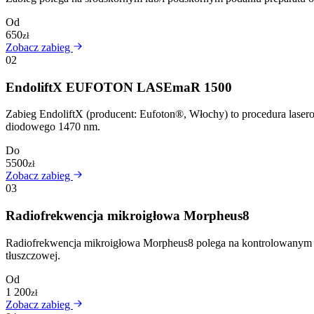
Od
650
zł
Zobacz zabieg
02
EndoliftX EUFOTON LASEmaR 1500
Zabieg EndoliftX (producent: Eufoton®, Włochy) to procedura las
diodowego 1470 nm.
Do
5500
zł
Zobacz zabieg
03
Radiofrekwencja mikroigłowa Morpheus8
Radiofrekwencja mikroigłowa Morpheus8 polega na kontrolowanym usz
tłuszczowej.
Od
1 200
zł
Zobacz zabieg