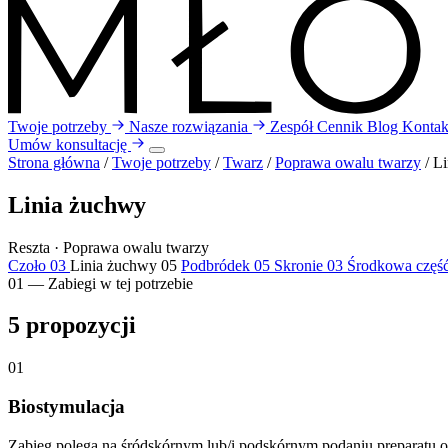
Twoje potrzeby
Nasze rozwiązania
Zespół
Cennik
Blog
Kontak
Umów konsultację
Strona główna
/
Twoje potrzeby
/
Twarz
/
Poprawa owalu twarzy
/
Li
Linia żuchwy
Reszta · Poprawa owalu twarzy
Czoło
03
Linia żuchwy
05
Podbródek
05
Skronie
03
Środkowa część
01 — Zabiegi w tej potrzebie
5
propozycji
01
Biostymulacja
Zabieg polega na śródskórnym lub/i podskórnym podaniu preparatu o d