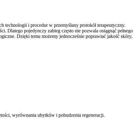
 technologii i procedur w przemyślany protokół terapeutyczny.
ści. Dlatego pojedynczy zabieg często nie pozwala osiągnąć pełnego
logiczne. Dzięki temu możemy jednocześnie poprawiać jakość skóry,
ętości, wyrównania ubytków i pobudzenia regeneracji.