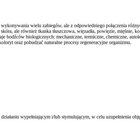
 wykonywania wielu zabiegów, ale z odpowiedniego połączenia różnych
kóra, ale również tkanka tłuszczowa, więzadła, powięzie, mięśnie, ko
zaje bodźców biologicznych: mechaniczne, termiczne, chemiczne, auto
oloryt oraz pobudzać naturalne procesy regeneracyjne organizmu.
działaniu wypełniającym i/lub stymulującym, w celu uzupełnienia obj