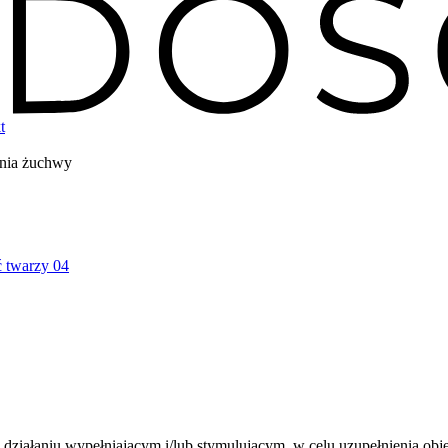
t
nia żuchwy
 twarzy
04
ziałaniu wypełniającym i/lub stymulującym, w celu uzupełnienia objęt