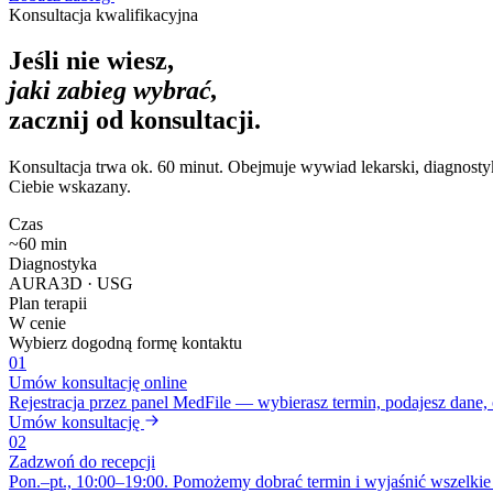
Konsultacja kwalifikacyjna
Jeśli nie wiesz,
jaki zabieg wybrać,
zacznij od konsultacji.
Konsultacja trwa ok. 60 minut. Obejmuje wywiad lekarski, diagnostyk
Ciebie wskazany.
Czas
~60 min
Diagnostyka
AURA3D · USG
Plan terapii
W cenie
Wybierz dogodną formę kontaktu
01
Umów konsultację online
Rejestracja przez panel MedFile — wybierasz termin, podajesz dane,
Umów konsultację
02
Zadzwoń do recepcji
Pon.–pt., 10:00–19:00. Pomożemy dobrać termin i wyjaśnić wszelkie