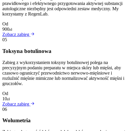
prawidłowego i efektywnego przygotowania aktywnej substancji
autologiczne niezbędny jest odpowiedni zestaw medyczny. My
korzystamy z RegenLab.
Od
900
zł
Zobacz zabieg
05
Toksyna botulinowa
Zabieg z wykorzystaniem toksyny botulinowej polega na
precyzyjnym podaniu preparatu w miejsca skóry lub mięśni, aby
czasowo ograniczyć przewodnictwo nerwowo-mięśniowe i
rozluźnić mięśnie mimiczne lub normalizować aktywność mięśni i
gruczołów.
Od
10
zł
Zobacz zabieg
06
Wolumetria