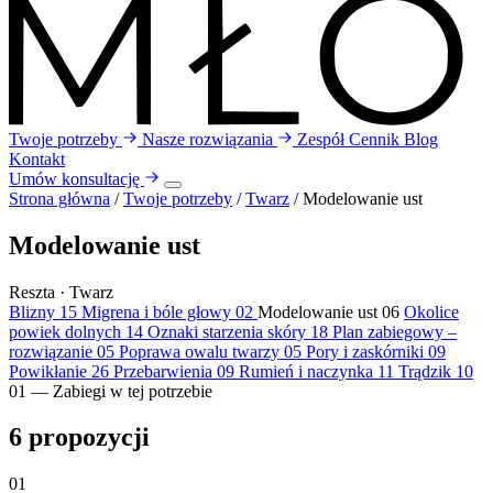
Twoje potrzeby
Nasze rozwiązania
Zespół
Cennik
Blog
Kontakt
Umów konsultację
Strona główna
/
Twoje potrzeby
/
Twarz
/
Modelowanie ust
Modelowanie ust
Reszta · Twarz
Blizny
15
Migrena i bóle głowy
02
Modelowanie ust
06
Okolice
powiek dolnych
14
Oznaki starzenia skóry
18
Plan zabiegowy –
rozwiązanie
05
Poprawa owalu twarzy
05
Pory i zaskórniki
09
Powikłanie
26
Przebarwienia
09
Rumień i naczynka
11
Trądzik
10
01 — Zabiegi w tej potrzebie
6
propozycji
01