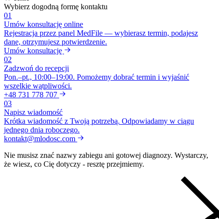
Wybierz dogodną formę kontaktu
01
Umów konsultację online
Rejestracja przez panel MedFile — wybierasz termin, podajesz
dane, otrzymujesz potwierdzenie.
Umów konsultację
02
Zadzwoń do recepcji
Pon.–pt., 10:00–19:00. Pomożemy dobrać termin i wyjaśnić
wszelkie wątpliwości.
+48 731 778 707
03
Napisz wiadomość
Krótka wiadomość z Twoją potrzebą. Odpowiadamy w ciągu
jednego dnia roboczego.
kontakt@mlodosc.com
Nie musisz znać nazwy zabiegu ani gotowej diagnozy. Wystarczy,
że wiesz, co Cię dotyczy - resztę przejmiemy.