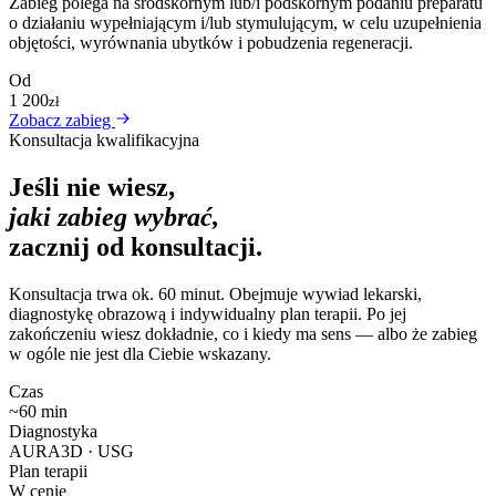
Zabieg polega na śródskórnym lub/i podskórnym podaniu preparatu
o działaniu wypełniającym i/lub stymulującym, w celu uzupełnienia
objętości, wyrównania ubytków i pobudzenia regeneracji.
Od
1 200
zł
Zobacz zabieg
Konsultacja kwalifikacyjna
Jeśli nie wiesz,
jaki zabieg wybrać,
zacznij od konsultacji.
Konsultacja trwa ok. 60 minut. Obejmuje wywiad lekarski,
diagnostykę obrazową i indywidualny plan terapii. Po jej
zakończeniu wiesz dokładnie, co i kiedy ma sens — albo że zabieg
w ogóle nie jest dla Ciebie wskazany.
Czas
~60 min
Diagnostyka
AURA3D · USG
Plan terapii
W cenie