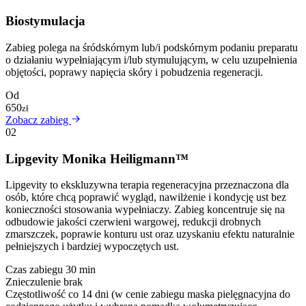
Biostymulacja
Zabieg polega na śródskórnym lub/i podskórnym podaniu preparatu
o działaniu wypełniającym i/lub stymulującym, w celu uzupełnienia
objętości, poprawy napięcia skóry i pobudzenia regeneracji.
Od
650
zł
Zobacz zabieg
02
Lipgevity Monika Heiligmann™
Lipgevity to ekskluzywna terapia regeneracyjna przeznaczona dla
osób, które chcą poprawić wygląd, nawilżenie i kondycję ust bez
konieczności stosowania wypełniaczy. Zabieg koncentruje się na
odbudowie jakości czerwieni wargowej, redukcji drobnych
zmarszczek, poprawie konturu ust oraz uzyskaniu efektu naturalnie
pełniejszych i bardziej wypoczętych ust.
Czas zabiegu
30 min
Znieczulenie
brak
Częstotliwość
co 14 dni (w cenie zabiegu maska pielęgnacyjna do