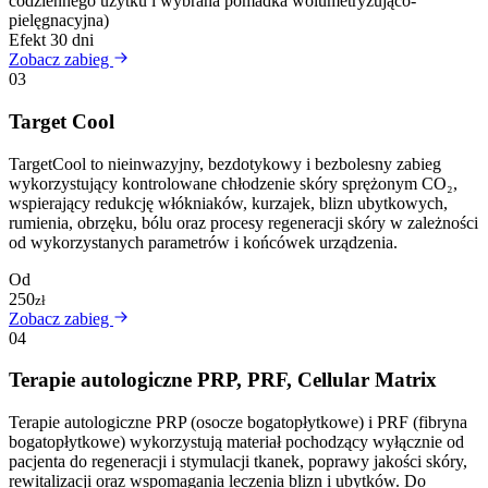
codziennego użytku i wybrana pomadka wolumetryzująco-
pielęgnacyjna)
Efekt
30 dni
Zobacz zabieg
03
Target Cool
TargetCool to nieinwazyjny, bezdotykowy i bezbolesny zabieg
wykorzystujący kontrolowane chłodzenie skóry sprężonym CO₂,
wspierający redukcję włókniaków, kurzajek, blizn ubytkowych,
rumienia, obrzęku, bólu oraz procesy regeneracji skóry w zależności
od wykorzystanych parametrów i końcówek urządzenia.
Od
250
zł
Zobacz zabieg
04
Terapie autologiczne PRP, PRF, Cellular Matrix
Terapie autologiczne PRP (osocze bogatopłytkowe) i PRF (fibryna
bogatopłytkowe) wykorzystują materiał pochodzący wyłącznie od
pacjenta do regeneracji i stymulacji tkanek, poprawy jakości skóry,
rewitalizacji oraz wspomagania leczenia blizn i ubytków. Do