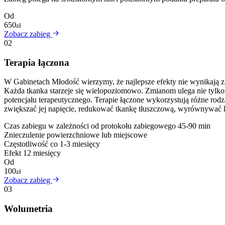
Od
650
zł
Zobacz zabieg
02
Terapia łączona
W Gabinetach Młodość wierzymy, że najlepsze efekty nie wynikają z
Każda tkanka starzeje się wielopoziomowo. Zmianom ulega nie tylko s
potencjału terapeutycznego. Terapie łączone wykorzystują różne rod
zwiększać jej napięcie, redukować tkankę tłuszczową, wyrównywać k
Czas zabiegu
w zależności od protokołu zabiegowego 45-90 min
Znieczulenie
powierzchniowe lub miejscowe
Częstotliwość
co 1-3 miesięcy
Efekt
12 miesięcy
Od
100
zł
Zobacz zabieg
03
Wolumetria