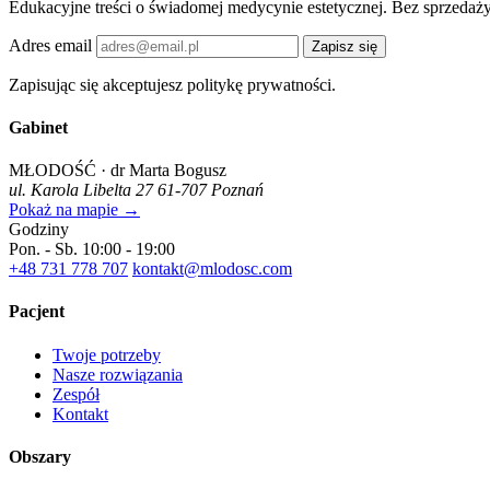
Edukacyjne treści o świadomej medycynie estetycznej. Bez sprzedaży
Adres email
Zapisz się
Zapisując się akceptujesz politykę prywatności.
Gabinet
MŁODOŚĆ · dr Marta Bogusz
ul. Karola Libelta 27
61-707 Poznań
Pokaż na mapie →
Godziny
Pon. - Sb.
10:00 - 19:00
+48 731 778 707
kontakt@mlodosc.com
Pacjent
Twoje potrzeby
Nasze rozwiązania
Zespół
Kontakt
Obszary