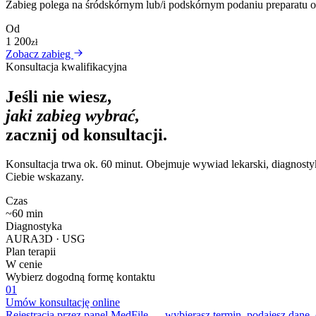
Zabieg polega na śródskórnym lub/i podskórnym podaniu preparatu o 
Od
1 200
zł
Zobacz zabieg
Konsultacja kwalifikacyjna
Jeśli nie wiesz,
jaki zabieg wybrać,
zacznij od konsultacji.
Konsultacja trwa ok. 60 minut. Obejmuje wywiad lekarski, diagnostyk
Ciebie wskazany.
Czas
~60 min
Diagnostyka
AURA3D · USG
Plan terapii
W cenie
Wybierz dogodną formę kontaktu
01
Umów konsultację online
Rejestracja przez panel MedFile — wybierasz termin, podajesz dane,