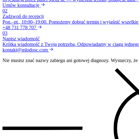
Umów konsultację
02
Zadzwoń do recepcji
Pon.–pt., 10:00–19:00. Pomożemy dobrać termin i wyjaśnić wszelkie
+48 731 778 707
03
Napisz wiadomość
Krótka wiadomość z Twoją potrzebą. Odpowiadamy w ciągu jednego
kontakt@mlodosc.com
Nie musisz znać nazwy zabiegu ani gotowej diagnozy. Wystarczy, że w