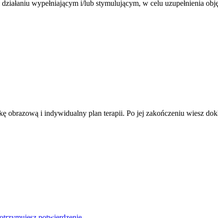
działaniu wypełniającym i/lub stymulującym, w celu uzupełnienia obj
ę obrazową i indywidualny plan terapii. Po jej zakończeniu wiesz dokła
 otrzymujesz potwierdzenie.