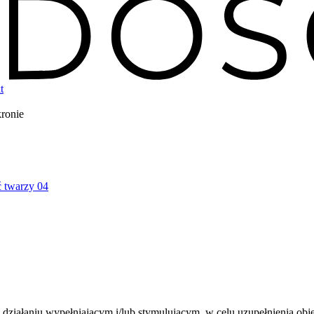
t
ronie
 twarzy
04
ziałaniu wypełniającym i/lub stymulującym, w celu uzupełnienia objęt