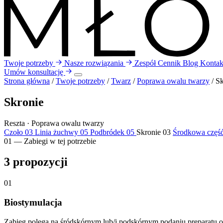
Twoje potrzeby
Nasze rozwiązania
Zespół
Cennik
Blog
Kontak
Umów konsultację
Strona główna
/
Twoje potrzeby
/
Twarz
/
Poprawa owalu twarzy
/
Sk
Skronie
Reszta · Poprawa owalu twarzy
Czoło
03
Linia żuchwy
05
Podbródek
05
Skronie
03
Środkowa część
01 — Zabiegi w tej potrzebie
3
propozycji
01
Biostymulacja
Zabieg polega na śródskórnym lub/i podskórnym podaniu preparatu o d