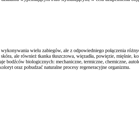
 wykonywania wielu zabiegów, ale z odpowiedniego połączenia różnych
kóra, ale również tkanka tłuszczowa, więzadła, powięzie, mięśnie, ko
zaje bodźców biologicznych: mechaniczne, termiczne, chemiczne, auto
oloryt oraz pobudzać naturalne procesy regeneracyjne organizmu.