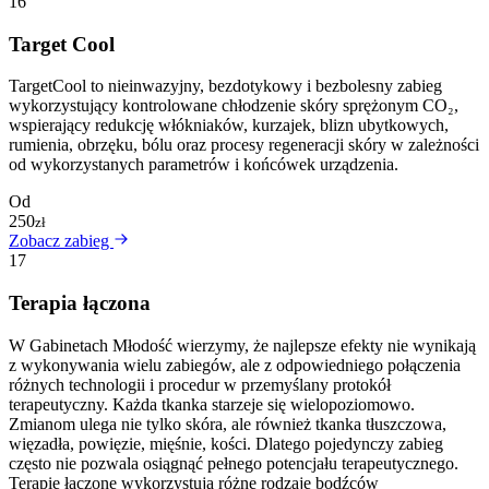
16
Target Cool
TargetCool to nieinwazyjny, bezdotykowy i bezbolesny zabieg
wykorzystujący kontrolowane chłodzenie skóry sprężonym CO₂,
wspierający redukcję włókniaków, kurzajek, blizn ubytkowych,
rumienia, obrzęku, bólu oraz procesy regeneracji skóry w zależności
od wykorzystanych parametrów i końcówek urządzenia.
Od
250
zł
Zobacz zabieg
17
Terapia łączona
W Gabinetach Młodość wierzymy, że najlepsze efekty nie wynikają
z wykonywania wielu zabiegów, ale z odpowiedniego połączenia
różnych technologii i procedur w przemyślany protokół
terapeutyczny. Każda tkanka starzeje się wielopoziomowo.
Zmianom ulega nie tylko skóra, ale również tkanka tłuszczowa,
więzadła, powięzie, mięśnie, kości. Dlatego pojedynczy zabieg
często nie pozwala osiągnąć pełnego potencjału terapeutycznego.
Terapie łączone wykorzystują różne rodzaje bodźców