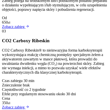
Zabieg polega na śródskórnym lub/i podskórnym podaniu preparatu
o działaniu wypełniającym i/lub stymulującym, w celu uzupełnienia
objętości, poprawy napięcia skóry i pobudzenia regeneracji.
Od
650
zł
Zobacz zabieg
03
CO2 Carboxy Ribeskin
CO2 Carboxy Ribeskin® to nieinwazyjna forma karboksyterapii
wykorzystująca reakcję chemiczną pomiędzy specjalnym żelem a
aktywatorem zawartym w masce płatowej, która prowadzi do
uwalniania dwutlenku węgla (CO₂) na powierzchni skóry. Zabieg
nie wymaga iniekcji, a mimo to pozwala uzyskać wiele efektów
charakterystycznych dla klasycznej karboksyterapii.
Czas zabiegu
30 min
Znieczulenie
brak
Częstotliwość
co 2 tygodnie
Efekt
przy regularnym stosowaniu około 30 dni
Cena
350
zł
Zobacz zabieg