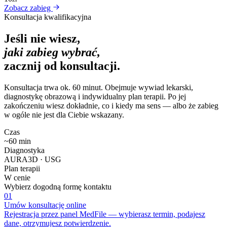
Zobacz zabieg
Konsultacja kwalifikacyjna
Jeśli nie wiesz,
jaki zabieg wybrać,
zacznij od konsultacji.
Konsultacja trwa ok. 60 minut. Obejmuje wywiad lekarski,
diagnostykę obrazową i indywidualny plan terapii. Po jej
zakończeniu wiesz dokładnie, co i kiedy ma sens — albo że zabieg
w ogóle nie jest dla Ciebie wskazany.
Czas
~60 min
Diagnostyka
AURA3D · USG
Plan terapii
W cenie
Wybierz dogodną formę kontaktu
01
Umów konsultację online
Rejestracja przez panel MedFile — wybierasz termin, podajesz
dane, otrzymujesz potwierdzenie.