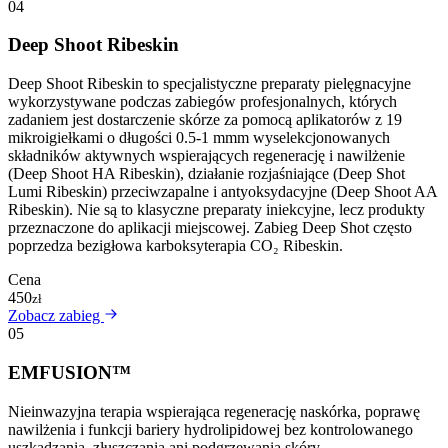
04
Deep Shoot Ribeskin
Deep Shoot Ribeskin to specjalistyczne preparaty pielęgnacyjne
wykorzystywane podczas zabiegów profesjonalnych, których
zadaniem jest dostarczenie skórze za pomocą aplikatorów z 19
mikroigiełkami o długości 0.5-1 mmm wyselekcjonowanych
składników aktywnych wspierających regenerację i nawilżenie
(Deep Shoot HA Ribeskin), działanie rozjaśniające (Deep Shot
Lumi Ribeskin) przeciwzapalne i antyoksydacyjne (Deep Shoot AA
Ribeskin). Nie są to klasyczne preparaty iniekcyjne, lecz produkty
przeznaczone do aplikacji miejscowej. Zabieg Deep Shot często
poprzedza bezigłowa karboksyterapia CO₂ Ribeskin.
Cena
450
zł
Zobacz zabieg
05
EMFUSION™
Nieinwazyjna terapia wspierająca regenerację naskórka, poprawę
nawilżenia i funkcji bariery hydrolipidowej bez kontrolowanego
uszkadzania, złuszczania ani podgrzewania skóry.