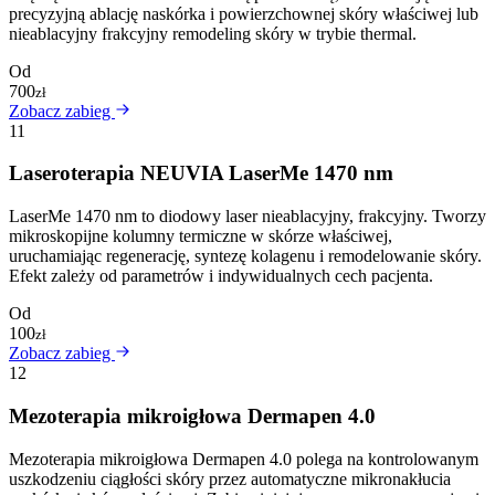
precyzyjną ablację naskórka i powierzchownej skóry właściwej lub
nieablacyjny frakcyjny remodeling skóry w trybie thermal.
Od
700
zł
Zobacz zabieg
11
Laseroterapia NEUVIA LaserMe 1470 nm
LaserMe 1470 nm to diodowy laser nieablacyjny, frakcyjny. Tworzy
mikroskopijne kolumny termiczne w skórze właściwej,
uruchamiając regenerację, syntezę kolagenu i remodelowanie skóry.
Efekt zależy od parametrów i indywidualnych cech pacjenta.
Od
100
zł
Zobacz zabieg
12
Mezoterapia mikroigłowa Dermapen 4.0
Mezoterapia mikroigłowa Dermapen 4.0 polega na kontrolowanym
uszkodzeniu ciągłości skóry przez automatyczne mikronakłucia