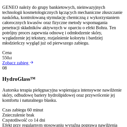
GENEO należy do grupy bankietowych, nieinwazyjnych
technologii kosmetologicznych łączących mechaniczne złuszczanie
naskórka, kontrolowaną stymulację chemiczną z wykorzystaniem
całorocznych kwasów oraz fizyczne metody wspomagania
penetracji składników aktywnych w oparciu o efekt Bohra. Ten
potrójny proces zapewnia odnowę i odmłodzenie skóry,
wygładzenie jej tekstury, rozjaśnienie kolorytu i bardziej
młodzieńczy wygląd już od pierwszego zabiegu.
Cena
550
zł
Zobacz zabieg
08
HydroGlass™
Autorska terapia pielęgnacyjna wspierająca intensywne nawilżenie
skóry, odbudowę bariery hydrolipidowej oraz przywrócenie jej
komfortu i naturalnego blasku.
Czas zabiegu
60 minut
Znieczulenie
brak
Częstotliwość
co 14 dni
Efekt
przy regularnym stosowaniu wyraźna poprawa nawilżenia