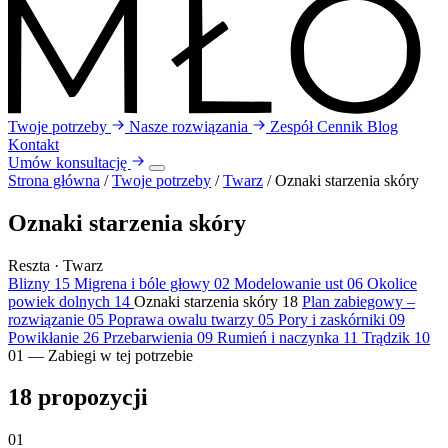
Twoje potrzeby
Nasze rozwiązania
Zespół
Cennik
Blog
Kontakt
Umów konsultację
Strona główna
/
Twoje potrzeby
/
Twarz
/
Oznaki starzenia skóry
Oznaki starzenia skóry
Reszta · Twarz
Blizny
15
Migrena i bóle głowy
02
Modelowanie ust
06
Okolice
powiek dolnych
14
Oznaki starzenia skóry
18
Plan zabiegowy –
rozwiązanie
05
Poprawa owalu twarzy
05
Pory i zaskórniki
09
Powikłanie
26
Przebarwienia
09
Rumień i naczynka
11
Trądzik
10
01 — Zabiegi w tej potrzebie
18
propozycji
01