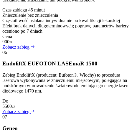
Czas zabiegu
45 minut
Znieczulenie
bez znieczulenia
Częstotliwość
ustalana indywidualnie po kwalifikacji lekarskiej
Efekt
brak danych długoterminowych; poprawę parametrów bariery
oceniono po 7 dniach
Cena
900
zł
Zobacz zabieg
06
EndoliftX EUFOTON LASEmaR 1500
Zabieg EndoliftX (producent: Eufoton®, Włochy) to procedura
laserowa wykonywana w znieczuleniu miejscowym, polegająca na
podskórnym wprowadzeniu światłowodu emitującego energię lasera
diodowego 1470 nm.
Do
5500
zł
Zobacz zabieg
07
Geneo