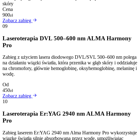
skóry
Cena
900
zł
Zobacz zabieg
09
Laseroterapia DVL 500–600 nm ALMA Harmony
Pro
Zabieg z użyciem lasera diodowego DVL/SVL 500–600 nm polega
na działaniu wiązki światła, która przenika w głąb skóry i oddziałuje
na chromofory, głównie hemoglobinę, oksyhemoglobinę, melaninę i
wodę.
Od
450
zł
Zobacz zabieg
10
Laseroterapia Er:YAG 2940 nm ALMA Harmony
Pro
Zabieg laserem Er:YAG 2940 nm Alma Harmony Pro wykorzystuje
wiązkę światła silnie absorbowaną przez wodę, umożliwiając