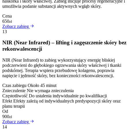
naskórka i skóry właściwej. Zabieg inicjuje procesy regeneracyjne i
umożliwia podanie substancji aktywnych wgłąb skóry.
Cena
650
zł
Zobacz zabieg
13
NIR (Near Infrared) – lifting i zagęszczenie skóry bez
rekonwalescencji
NIR (Near Infrared) to zabieg wykorzystujący energię bliskiej
podczerwieni do głębokiego ogrzewania skóry właściwej i tkanki
podskórnej. Terapia wspiera przebudowę kolagenu, poprawia
napięcie i jędrność skóry, bez konieczności rekonwalescencji.
Czas zabiegu
Około 45 minut
Znieczulenie
Nie wymaga znieczulenia
Częstotliwość
Do ustalenia indywidualnie po kwalifikacji
Efekt
Efekty zależą od indywidualnych predyspozycji skóry oraz
planu terapii
Od
900
zł
Zobacz zabieg
14