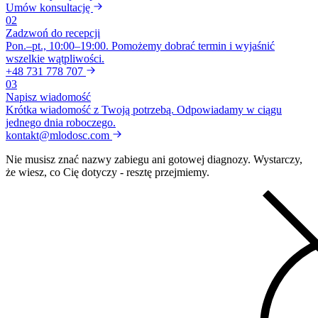
Umów konsultację
02
Zadzwoń do recepcji
Pon.–pt., 10:00–19:00. Pomożemy dobrać termin i wyjaśnić
wszelkie wątpliwości.
+48 731 778 707
03
Napisz wiadomość
Krótka wiadomość z Twoją potrzebą. Odpowiadamy w ciągu
jednego dnia roboczego.
kontakt@mlodosc.com
Nie musisz znać nazwy zabiegu ani gotowej diagnozy. Wystarczy,
że wiesz, co Cię dotyczy - resztę przejmiemy.