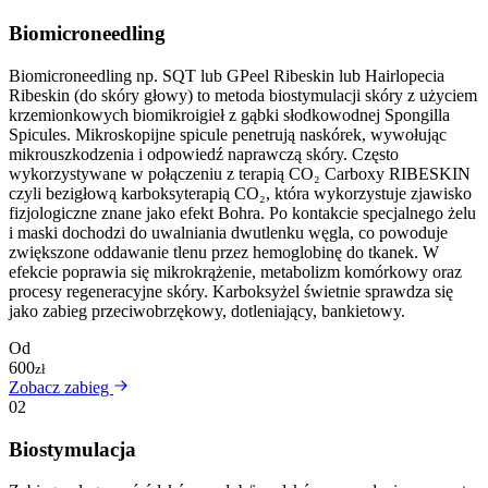
Biomicroneedling
Biomicroneedling np. SQT lub GPeel Ribeskin lub Hairlopecia
Ribeskin (do skóry głowy) to metoda biostymulacji skóry z użyciem
krzemionkowych biomikroigieł z gąbki słodkowodnej Spongilla
Spicules. Mikroskopijne spicule penetrują naskórek, wywołując
mikrouszkodzenia i odpowiedź naprawczą skóry. Często
wykorzystywane w połączeniu z terapią CO₂ Carboxy RIBESKIN
czyli bezigłową karboksyterapią CO₂, która wykorzystuje zjawisko
fizjologiczne znane jako efekt Bohra. Po kontakcie specjalnego żelu
i maski dochodzi do uwalniania dwutlenku węgla, co powoduje
zwiększone oddawanie tlenu przez hemoglobinę do tkanek. W
efekcie poprawia się mikrokrążenie, metabolizm komórkowy oraz
procesy regeneracyjne skóry. Karboksyżel świetnie sprawdza się
jako zabieg przeciwobrzękowy, dotleniający, bankietowy.
Od
600
zł
Zobacz zabieg
02
Biostymulacja