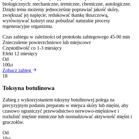
biologicznych: mechaniczne, termiczne, chemiczne, autologiczne.
Dzięki temu możemy jednocześnie poprawiać jakość skóry,
zwiększać jej napięcie, redukować tkankę tłuszczową,
wyrównywać koloryt oraz pobudzać naturalne procesy
regeneracyjne organizmu.
Czas zabiegu
w zależności od protokołu zabiegowego 45-90 min
Znieczulenie
powierzchniowe lub miejscowe
Częstotliwość
co 1-3 miesięcy
Efekt
12 miesięcy
Od
100
zł
Zobacz zabieg
18
Toksyna botulinowa
Zabieg z wykorzystaniem toksyny botulinowej polega na
precyzyjnym podaniu preparatu w miejsca skóry lub mięśni, aby
czasowo ograniczyć przewodnictwo nerwowo-mięśniowe i
rozluźnić mięśnie mimiczne lub normalizować aktywność mięśni i
gruczołów.
Od
10
zł