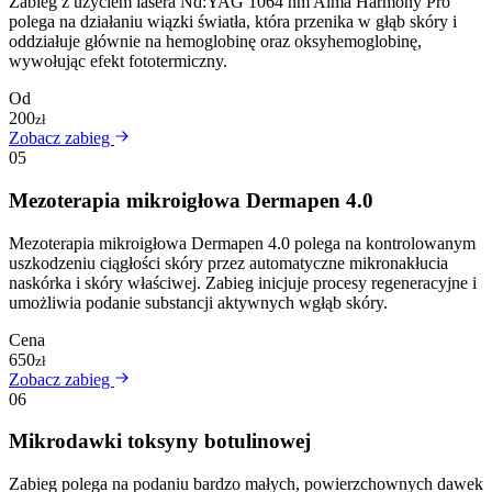
Zabieg z użyciem lasera Nd:YAG 1064 nm Alma Harmony Pro
polega na działaniu wiązki światła, która przenika w głąb skóry i
oddziałuje głównie na hemoglobinę oraz oksyhemoglobinę,
wywołując efekt fototermiczny.
Od
200
zł
Zobacz zabieg
05
Mezoterapia mikroigłowa Dermapen 4.0
Mezoterapia mikroigłowa Dermapen 4.0 polega na kontrolowanym
uszkodzeniu ciągłości skóry przez automatyczne mikronakłucia
naskórka i skóry właściwej. Zabieg inicjuje procesy regeneracyjne i
umożliwia podanie substancji aktywnych wgłąb skóry.
Cena
650
zł
Zobacz zabieg
06
Mikrodawki toksyny botulinowej
Zabieg polega na podaniu bardzo małych, powierzchownych dawek