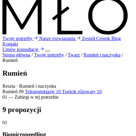
Twoje potrzeby
Nasze rozwiązania
Zespół
Cennik
Blog
Kontakt
Umów konsultację
Strona główna
/
Twoje potrzeby
/
Twarz
/
Rumień i naczynka
/
Rumień
Rumień
Reszta · Rumień i naczynka
Rumień
09
Teleangiektazje
10
Trądzik różowaty
10
01 — Zabiegi w tej potrzebie
9
propozycji
01
Biomicroneedling