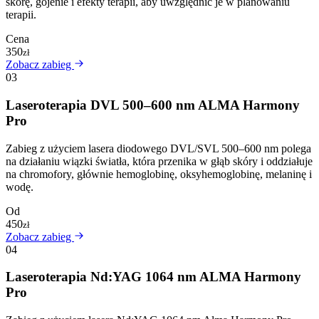
skórę, gojenie i efekty terapii, aby uwzględnić je w planowaniu
terapii.
Cena
350
zł
Zobacz zabieg
03
Laseroterapia DVL 500–600 nm ALMA Harmony
Pro
Zabieg z użyciem lasera diodowego DVL/SVL 500–600 nm polega
na działaniu wiązki światła, która przenika w głąb skóry i oddziałuje
na chromofory, głównie hemoglobinę, oksyhemoglobinę, melaninę i
wodę.
Od
450
zł
Zobacz zabieg
04
Laseroterapia Nd:YAG 1064 nm ALMA Harmony
Pro