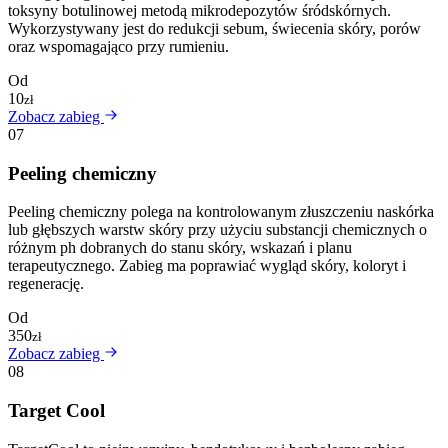
toksyny botulinowej metodą mikrodepozytów śródskórnych.
Wykorzystywany jest do redukcji sebum, świecenia skóry, porów
oraz wspomagająco przy rumieniu.
Od
10
zł
Zobacz zabieg
07
Peeling chemiczny
Peeling chemiczny polega na kontrolowanym złuszczeniu naskórka
lub głębszych warstw skóry przy użyciu substancji chemicznych o
różnym ph dobranych do stanu skóry, wskazań i planu
terapeutycznego. Zabieg ma poprawiać wygląd skóry, koloryt i
regenerację.
Od
350
zł
Zobacz zabieg
08
Target Cool