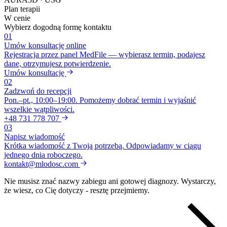
Plan terapii
W cenie
Wybierz dogodną formę kontaktu
01
Umów konsultację online
Rejestracja przez panel MedFile — wybierasz termin, podajesz
dane, otrzymujesz potwierdzenie.
Umów konsultację
02
Zadzwoń do recepcji
Pon.–pt., 10:00–19:00. Pomożemy dobrać termin i wyjaśnić
wszelkie wątpliwości.
+48 731 778 707
03
Napisz wiadomość
Krótka wiadomość z Twoją potrzebą. Odpowiadamy w ciągu
jednego dnia roboczego.
kontakt@mlodosc.com
Nie musisz znać nazwy zabiegu ani gotowej diagnozy. Wystarczy,
że wiesz, co Cię dotyczy - resztę przejmiemy.