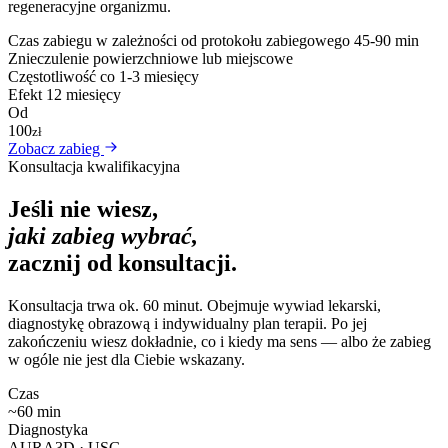
regeneracyjne organizmu.
Czas zabiegu
w zależności od protokołu zabiegowego 45-90 min
Znieczulenie
powierzchniowe lub miejscowe
Częstotliwość
co 1-3 miesięcy
Efekt
12 miesięcy
Od
100
zł
Zobacz zabieg
Konsultacja kwalifikacyjna
Jeśli nie wiesz,
jaki zabieg wybrać,
zacznij od konsultacji.
Konsultacja trwa ok. 60 minut. Obejmuje wywiad lekarski,
diagnostykę obrazową i indywidualny plan terapii. Po jej
zakończeniu wiesz dokładnie, co i kiedy ma sens — albo że zabieg
w ogóle nie jest dla Ciebie wskazany.
Czas
~60 min
Diagnostyka
AURA3D · USG