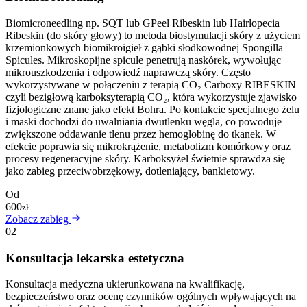
Biomicroneedling np. SQT lub GPeel Ribeskin lub Hairlopecia
Ribeskin (do skóry głowy) to metoda biostymulacji skóry z użyciem
krzemionkowych biomikroigieł z gąbki słodkowodnej Spongilla
Spicules. Mikroskopijne spicule penetrują naskórek, wywołując
mikrouszkodzenia i odpowiedź naprawczą skóry. Często
wykorzystywane w połączeniu z terapią CO₂ Carboxy RIBESKIN
czyli bezigłową karboksyterapią CO₂, która wykorzystuje zjawisko
fizjologiczne znane jako efekt Bohra. Po kontakcie specjalnego żelu
i maski dochodzi do uwalniania dwutlenku węgla, co powoduje
zwiększone oddawanie tlenu przez hemoglobinę do tkanek. W
efekcie poprawia się mikrokrążenie, metabolizm komórkowy oraz
procesy regeneracyjne skóry. Karboksyżel świetnie sprawdza się
jako zabieg przeciwobrzękowy, dotleniający, bankietowy.
Od
600
zł
Zobacz zabieg
02
Konsultacja lekarska estetyczna
Konsultacja medyczna ukierunkowana na kwalifikację,
bezpieczeństwo oraz ocenę czynników ogólnych wpływających na