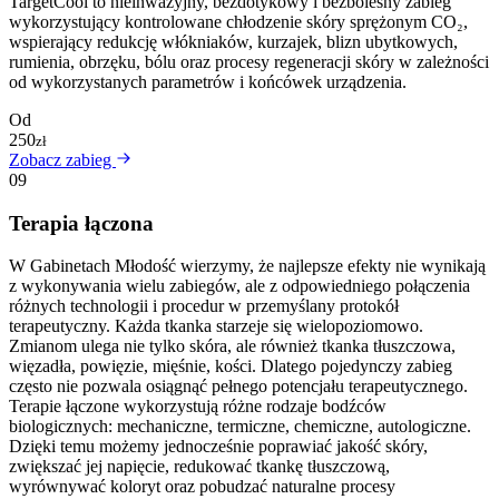
TargetCool to nieinwazyjny, bezdotykowy i bezbolesny zabieg
wykorzystujący kontrolowane chłodzenie skóry sprężonym CO₂,
wspierający redukcję włókniaków, kurzajek, blizn ubytkowych,
rumienia, obrzęku, bólu oraz procesy regeneracji skóry w zależności
od wykorzystanych parametrów i końcówek urządzenia.
Od
250
zł
Zobacz zabieg
09
Terapia łączona
W Gabinetach Młodość wierzymy, że najlepsze efekty nie wynikają
z wykonywania wielu zabiegów, ale z odpowiedniego połączenia
różnych technologii i procedur w przemyślany protokół
terapeutyczny. Każda tkanka starzeje się wielopoziomowo.
Zmianom ulega nie tylko skóra, ale również tkanka tłuszczowa,
więzadła, powięzie, mięśnie, kości. Dlatego pojedynczy zabieg
często nie pozwala osiągnąć pełnego potencjału terapeutycznego.
Terapie łączone wykorzystują różne rodzaje bodźców
biologicznych: mechaniczne, termiczne, chemiczne, autologiczne.
Dzięki temu możemy jednocześnie poprawiać jakość skóry,
zwiększać jej napięcie, redukować tkankę tłuszczową,
wyrównywać koloryt oraz pobudzać naturalne procesy