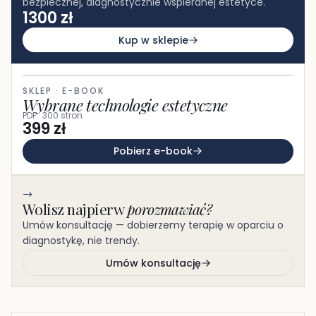
bezpiecznej, diagnostycznie wspieranej estetyce.
1300 zł
Kup w sklepie
SKLEP · E-BOOK
Wybrane technologie estetyczne
PDF · 300 stron
399 zł
Pobierz e-book
→
Wolisz najpierw
porozmawiać?
Umów konsultację — dobierzemy terapię w oparciu o
diagnostykę, nie trendy.
Umów konsultację