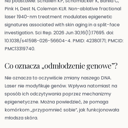
Na podstawie: Schallen KP, Schomacker K, Banila C,
Pink H, Dest N, Coleman KLR. Non-ablative fractional
laser 1940-nm treatment modulates epigenetic
signatures associated with skin aging in a split-face
investigation. Sci Rep. 2026 Jun 30;16(1):17695. doi:
10.1038/s41598-026-56604-4. PMID: 42380171; PMCID:
PMC13319740.
Co oznacza „odmłodzenie genowe”?
Nie oznacza to oczywiście zmiany naszego DNA.
Laser nie modyfikuje genów. Wpływa natomiast na
sposób ich odczytywania poprzez mechanizmy
epigenetyczne. Można powiedzieć, że pomaga
komórkom „przypomnieć sobie”, jak funkcjonowała
młodsza skóra.