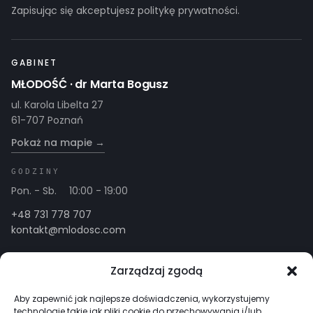
Zapisując się akceptujesz politykę prywatności.
GABINET
MŁODOŚĆ · dr Marta Bogusz
ul. Karola Libelta 27
61-707 Poznań
Pokaż na mapie →
GODZINY
Pon. - Sb.
10:00 - 19:00
+48 731 778 707
kontakt@mlodosc.com
PACJENT
OBSZARY
Zarządzaj zgodą
Twoje potrzeby
Twarz
Nasze rozwiązania
Ciało
Aby zapewnić jak najlepsze doświadczenia, wykorzystujemy
technologie takie jak pliki cookie do przechowywania i/lub
Zespół
Włosy