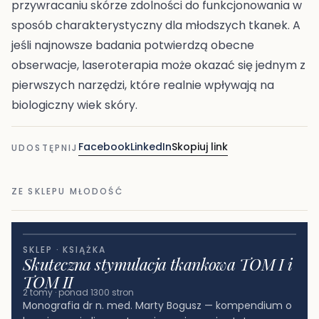
przywracaniu skórze zdolności do funkcjonowania w
sposób charakterystyczny dla młodszych tkanek. A
jeśli najnowsze badania potwierdzą obecne
obserwacje, laseroterapia może okazać się jednym z
pierwszych narzędzi, które realnie wpływają na
biologiczny wiek skóry.
Facebook
LinkedIn
Skopiuj link
UDOSTĘPNIJ
ZE SKLEPU MŁODOŚĆ
SKLEP · KSIĄŻKA
Skuteczna stymulacja tkankowa TOM I i
TOM II
2 tomy · ponad 1300 stron
Monografia dr n. med. Marty Bogusz — kompendium o